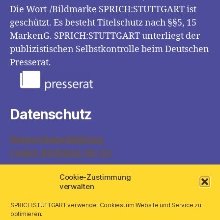
Die Wort-/Bildmarke SPRICH:STUTTGART ist
geschützt. Es besteht Titelschutz nach §§5, 15
MarkenG. SPRICH:STUTTGART unterliegt der
publizistischen Selbstkontrolle beim Deutschen
Presserat.
Datenschutz
Datenschutzerklärung
Cookie-Richtlinie der EU
Cookie-Zustimmung
Links
verwalten
SPRICH:STUTTGART verwendet Cookies, um Website und Service zu
optimieren.