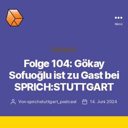
Menü
SPRICH:STUTTGART
Kategorien
PODCASTS
Folge 104: Gökay
Sofuoğlu ist zu Gast bei
SPRICH:STUTTGART
Von
sprichstuttgart_podcast
14. Juni 2024
Beitragsautor
Veröffentlichungsda