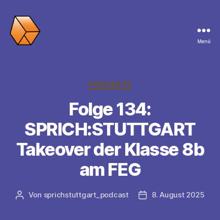
Menü
SPRICH:STUTTGART
Kategorien
PODCASTS
Folge 134:
SPRICH:STUTTGART
Takeover der Klasse 8b
am FEG
Von
sprichstuttgart_podcast
8. August 2025
Beitragsautor
Veröffentlichungsdat