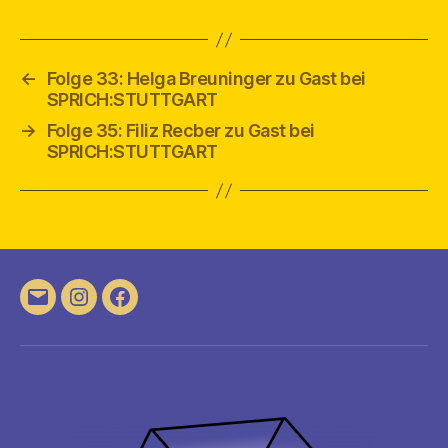
←
Folge 33: Helga Breuninger zu Gast bei
SPRICH:STUTTGART
→
Folge 35: Filiz Recber zu Gast bei
SPRICH:STUTTGART
E-
Instagram
Facebook
Mail