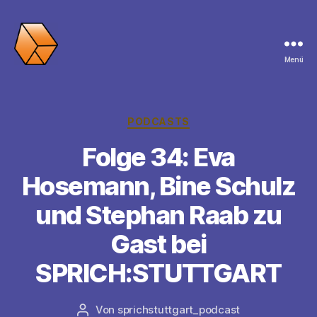
Menü
SPRICH:STUTTGART
Kategorien
PODCASTS
Folge 34: Eva
Hosemann, Bine Schulz
und Stephan Raab zu
Gast bei
SPRICH:STUTTGART
Von
sprichstuttgart_podcast
Beitragsautor