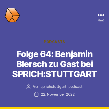
Menü
SPRICH:STUTTGART
Kategorien
PODCASTS
Folge 64: Benjamin
Blersch zu Gast bei
SPRICH:STUTTGART
Von
sprichstuttgart_podcast
Beitragsautor
22. November 2022
Veröffentlichungsdatum