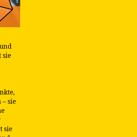
 und
 sie
nkte,
– sie
me
r
t sie