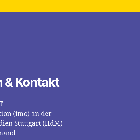
 & Kontakt
T
tion (imo) an der
ien Stuttgart (HdM)
inand