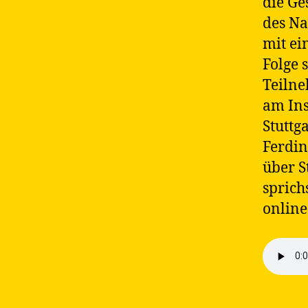
die Ge
des Na
mit ei
Folge 
Teiln
am Ins
Stuttg
Ferdin
über S
sprich
online