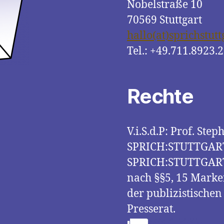
Nobelstraße 10
70569 Stuttgart
hallo(at)sprichstutt
Tel.: +49.711.8923.
Rechte
V.i.S.d.P: Prof. St
SPRICH:STUTTGART,
SPRICH:STUTTGART is
nach §§5, 15 Mark
der publizistischen
Presserat.