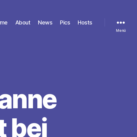
Fame
About
News
Pics
Hosts
Menü
sanne
t bei