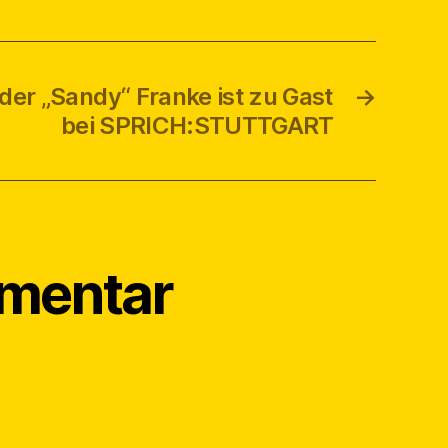
der „Sandy“ Franke ist zu Gast
→
bei SPRICH:STUTTGART
mmentar