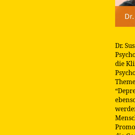
Dr. Su
Psycho
die Kl
Psycho
Themen
“Depre
ebenso
werden
Mensch
Promot