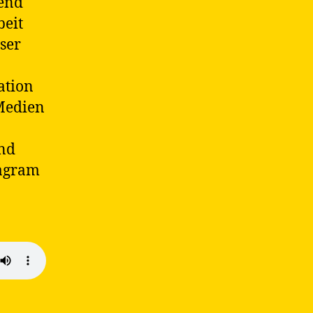
rend
beit
ser
ation
 Medien
und
tagram