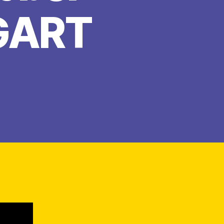
GART
atum
RT